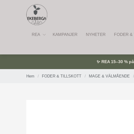
REA
KAMPANJER
NYHETER
FODER & 
✨ REA 15–30 % på u
Hem
/
FODER & TILLSKOTT
/
MAGE & VÄLMÅENDE