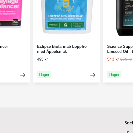
ncer
Eclipse Biofarmab Loppfrö
Science Supp
med Äppelsmak
Linseed Oil - 
543 kr
679 kr
495 kr
I lager
I lager
Soc