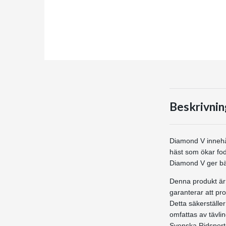
Beskrivnin
Diamond V innehål
häst som ökar fod
Diamond V ger bät
Denna produkt är
garanterar att pr
Detta säkerställe
omfattas av tävli
Svenska Ridsports