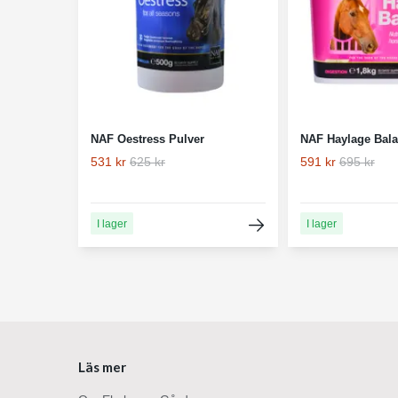
NAF Oestress Pulver
NAF Haylage Bala
531 kr
625 kr
591 kr
695 kr
I lager
I lager
Läs mer