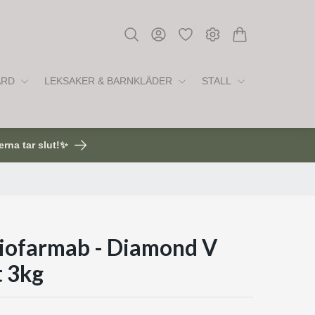
ÅRD
LEKSAKER & BARNKLÄDER
STALL
erna tar slut!✨
Biofarmab - Diamond V
t 3kg