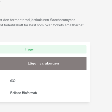
r
er den fermenterad jästkulturen Saccharomyces
ivt fodertillskott för häst som ökar fodrets smältbarhet
I lager
Lägg i varukorgen
632
Eclipse Biofarmab