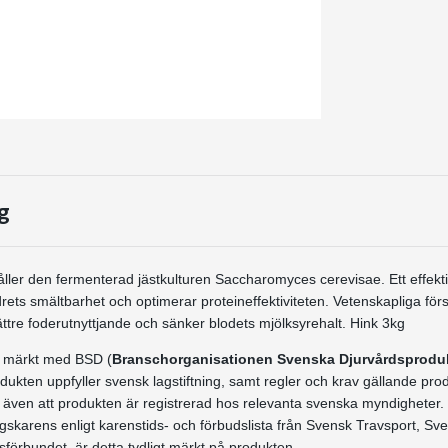
g
ler den fermenterad jästkulturen Saccharomyces cerevisae. Ett effektivt 
rets smältbarhet och optimerar proteineffektiviteten. Vetenskapliga förs
tre foderutnyttjande och sänker blodets mjölksyrehalt. Hink 3kg
 märkt med BSD (
Branschorganisationen Svenska Djurvårdsprodu
odukten uppfyller svensk lagstiftning, samt regler och krav gällande pr
r även att produkten är registrerad hos relevanta svenska myndigheter
ngskarens enligt karenstids- och förbudslista från Svensk Travsport, S
förbundet, är detta tydligt märkt på produkten.