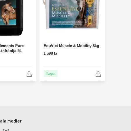
lements Pure
EquVici Muscle & Mobility 8kg
Linfröolja 5L
1 599 kr
I lager
iala medier