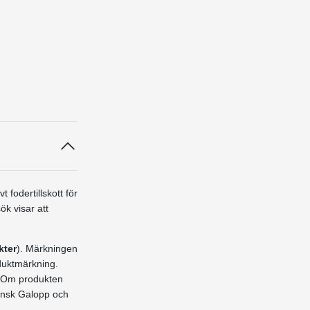
fodertillskott för
ök visar att
kter
). Märkningen
oduktmärkning.
. Om produkten
vensk Galopp och