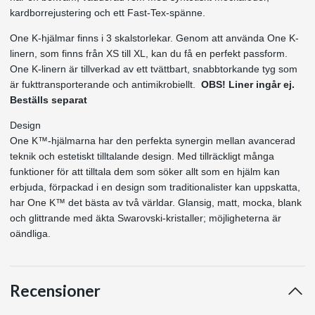
kardborrejustering och ett Fast-Tex-spänne.
One K-hjälmar finns i 3 skalstorlekar. Genom att använda One K-
linern, som finns från XS till XL, kan du få en perfekt passform.
One K-linern är tillverkad av ett tvättbart, snabbtorkande tyg som
är fukttransporterande och antimikrobiellt.
OBS! Liner ingår ej.
Beställs separat
Design
One K™-hjälmarna har den perfekta synergin mellan avancerad
teknik och estetiskt tilltalande design. Med tillräckligt många
funktioner för att tilltala dem som söker allt som en hjälm kan
erbjuda, förpackad i en design som traditionalister kan uppskatta,
har One K™ det bästa av två världar. Glansig, matt, mocka, blank
och glittrande med äkta Swarovski-kristaller; möjligheterna är
oändliga.
Recensioner