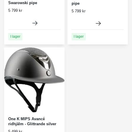
Swarowski pipe
pipe
5 799 kr
5 799 kr
I lager
I lager
One K MIPS Avancé
ridhjälm - Glittrande silver
5 499 kr