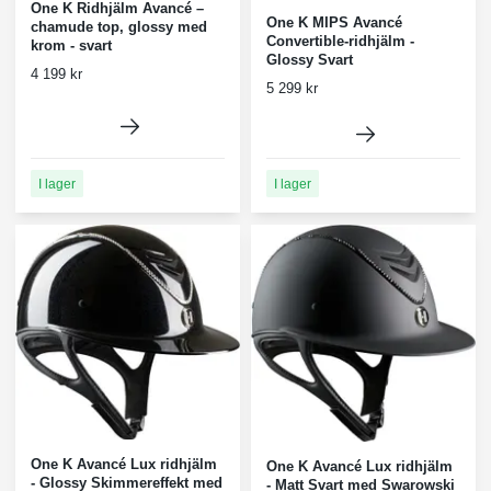
One K Ridhjälm Avancé –
One K MIPS Avancé
chamude top, glossy med
Convertible-ridhjälm -
krom - svart
Glossy Svart
4 199 kr
5 299 kr
I lager
I lager
One K Avancé Lux ridhjälm
One K Avancé Lux ridhjälm
- Glossy Skimmereffekt med
- Matt Svart med Swarowski