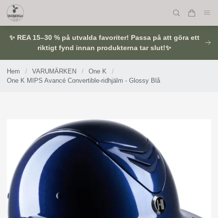
✨ REA 15–30 % på utvalda favoriter! Passa på att göra ett
riktigt fynd innan produkterna tar slut!✨
Hem
/
VARUMÄRKEN
/
One K
/
One K MIPS Avancé Convertible-ridhjälm - Glossy Blå