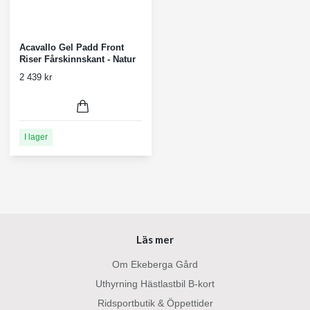
Acavallo Gel Padd Front
Riser Fårskinnskant - Natur
2 439 kr
I lager
Läs mer
Om Ekeberga Gård
Uthyrning Hästlastbil B-kort
Ridsportbutik & Öppettider