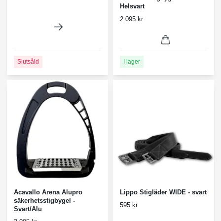
Helsvart
2 095 kr
Slutsåld
I lager
Acavallo Arena Alupro
Lippo Stigläder WIDE - svart
säkerhetsstigbygel -
595 kr
Svart/Alu