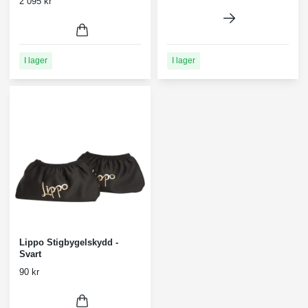
2 095 kr
I lager
I lager
Lippo Stigbygelskydd -
Svart
90 kr