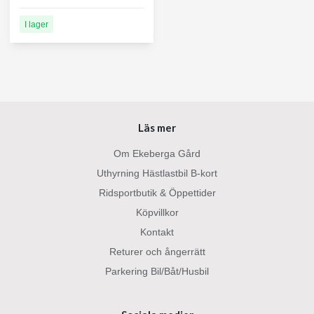
I lager
Läs mer
Om Ekeberga Gård
Uthyrning Hästlastbil B-kort
Ridsportbutik & Öppettider
Köpvillkor
Kontakt
Returer och ångerrätt
Parkering Bil/Båt/Husbil