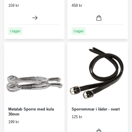
159 kr
458 kr
I lager
I lager
Metalab Sporre med kula
Sporremmar i läder - svart
30mm
125 kr
199 kr