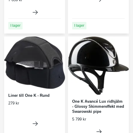
I lager
I lager
Liner till One K - Rund
One K Avancé Lux ridhjälm
279 kr
- Glossy Skimmereffekt med
Swarowski pipe
5 799 kr