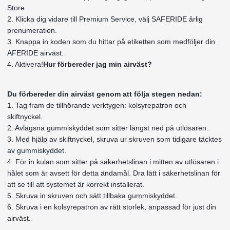
Store
2. Klicka dig vidare till Premium Service, välj SAFERIDE årlig
prenumeration.
3. Knappa in koden som du hittar på etiketten som medföljer din
AFERIDE airväst.
4. Aktivera!
Hur förbereder jag min airväst?
Du förbereder din airväst genom att följa stegen nedan:
1. Tag fram de tillhörande verktygen: kolsyrepatron och
skiftnyckel.
2. Avlägsna gummiskyddet som sitter längst ned på utlösaren.
3. Med hjälp av skiftnyckel, skruva ur skruven som tidigare täcktes
av gummiskyddet.
4. För in kulan som sitter på säkerhetslinan i mitten av utlösaren i
hålet som är avsett för detta ändamål. Dra lätt i säkerhetslinan för
att se till att systemet är korrekt installerat.
5. Skruva in skruven och sätt tillbaka gummiskyddet.
6. Skruva i en kolsyrepatron av rätt storlek, anpassad för just din
airväst.