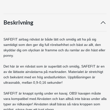
Beskrivning
SAFEFIT airbag ridväst är både lätt och smidig att ha på sig
samtidigt som den ger dig full rörelsefrihet och bäst av allt, den
skyddar dig om olyckan är framme och du ramlar av din häst eller
ponny.
Det här är en ridväst som är superlätt och smidig, SAFEFIT är en
av de lättaste airvästarna på marknaden. Materialet är stretchigt
och bekvämt med en hög andasfunktion. Uppblåsningen är
ultrasnabb, mellan 0,9-0,16 sekunder!
SAFEFIT är knappt synlig under en kavaj. OBS! kavajen måste
vara kompatibel med Airvästen och kan alltså inte bäras under alla
typer av ridkavajer! Airvästen skall bäras så nära kroppen som
möjligt, gärna över ett tunt plagg.