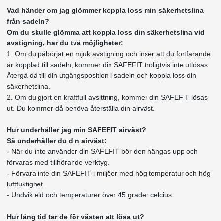
Vad händer om jag glömmer koppla loss min säkerhetslina
från sadeln?
Om du skulle glömma att koppla loss din säkerhetslina vid
avstigning, har du två möjligheter:
1. Om du påbörjat en mjuk avstigning och inser att du fortfarande
är kopplad till sadeln, kommer din SAFEFIT troligtvis inte utlösas.
Återgå då till din utgångsposition i sadeln och koppla loss din
säkerhetslina.
2. Om du gjort en kraftfull avsittning, kommer din SAFEFIT lösas
ut. Du kommer då behöva återställa din airväst.
Hur underhåller jag min SAFEFIT airväst?
Så underhåller du din airväst:
- När du inte använder din SAFEFIT bör den hängas upp och
förvaras med tillhörande verktyg.
- Förvara inte din SAFEFIT i miljöer med hög temperatur och hög
luftfuktighet.
- Undvik eld och temperaturer över 45 grader celcius.
Hur lång tid tar de för västen att lösa ut?