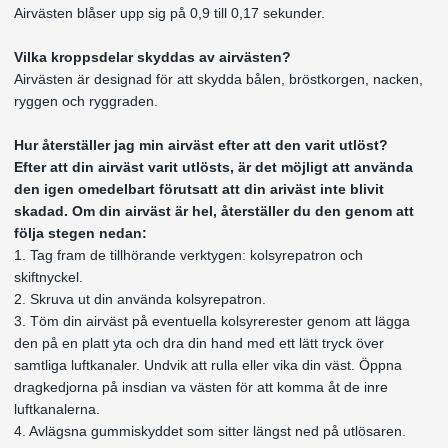
Airvästen blåser upp sig på 0,9 till 0,17 sekunder.
Vilka kroppsdelar skyddas av airvästen?
Airvästen är designad för att skydda bålen, bröstkorgen, nacken,
ryggen och ryggraden.
Hur återställer jag min airväst efter att den varit utlöst?
Efter att din airväst varit utlösts, är det möjligt att använda
den igen omedelbart förutsatt att din ariväst inte blivit
skadad. Om din airväst är hel, återställer du den genom att
följa stegen nedan:
1. Tag fram de tillhörande verktygen: kolsyrepatron och
skiftnyckel.
2. Skruva ut din använda kolsyrepatron.
3. Töm din airväst på eventuella kolsyrerester genom att lägga
den på en platt yta och dra din hand med ett lätt tryck över
samtliga luftkanaler. Undvik att rulla eller vika din väst. Öppna
dragkedjorna på insdian va västen för att komma åt de inre
luftkanalerna.
4. Avlägsna gummiskyddet som sitter längst ned på utlösaren.