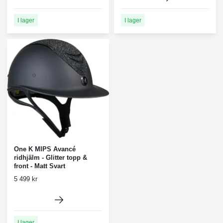
I lager
I lager
One K MIPS Avancé
ridhjälm - Glitter topp &
front - Matt Svart
5 499 kr
I lager