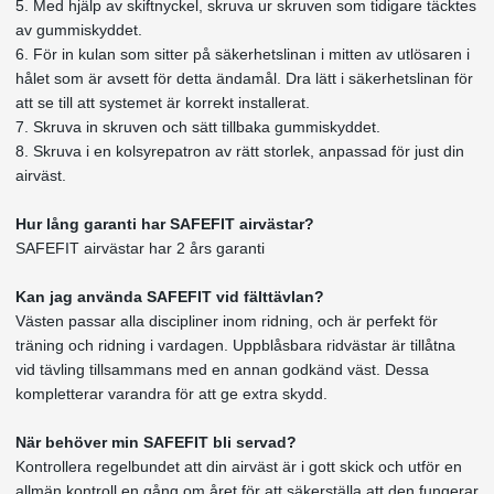
5. Med hjälp av skiftnyckel, skruva ur skruven som tidigare täcktes
av gummiskyddet.
6. För in kulan som sitter på säkerhetslinan i mitten av utlösaren i
hålet som är avsett för detta ändamål. Dra lätt i säkerhetslinan för
att se till att systemet är korrekt installerat.
7. Skruva in skruven och sätt tillbaka gummiskyddet.
8. Skruva i en kolsyrepatron av rätt storlek, anpassad för just din
airväst.
Hur lång garanti har SAFEFIT airvästar?
SAFEFIT airvästar har 2 års garanti
Kan jag använda SAFEFIT vid fälttävlan?
Västen passar alla discipliner inom ridning, och är perfekt för
träning och ridning i vardagen. Uppblåsbara ridvästar är tillåtna
vid tävling tillsammans med en annan godkänd väst. Dessa
kompletterar varandra för att ge extra skydd.
När behöver min SAFEFIT bli servad?
Kontrollera regelbundet att din airväst är i gott skick och utför en
allmän kontroll en gång om året för att säkerställa att den fungerar