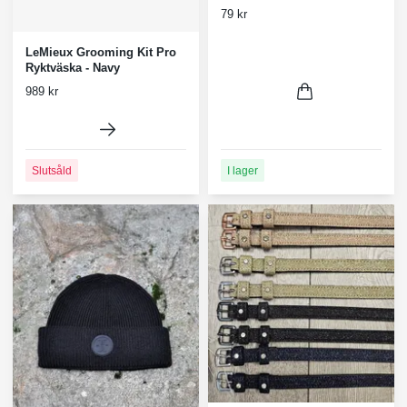
79 kr
LeMieux Grooming Kit Pro
Ryktväska - Navy
989 kr
I lager
Slutsåld