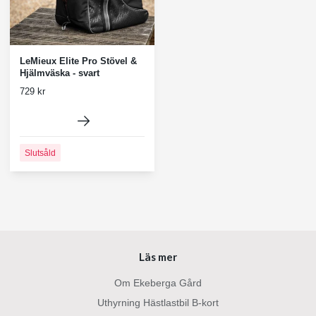
LeMieux Elite Pro Stövel &
Hjälmväska - svart
729 kr
Slutsåld
Läs mer
Om Ekeberga Gård
Uthyrning Hästlastbil B-kort