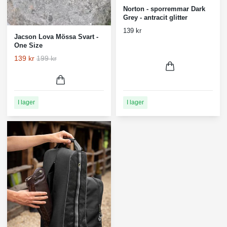
Norton - sporremmar Dark
Grey - antracit glitter
139 kr
Jacson Lova Mössa Svart -
One Size
139 kr
199 kr
I lager
I lager