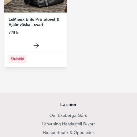
LeMieux Elite Pro Stövel &
Hjälmväska - svart
729 kr
Slutsåld
Läs mer
Om Ekeberga Gård
Uthyrning Hästlastbil B-kort
Ridsportbutik & Öppettider