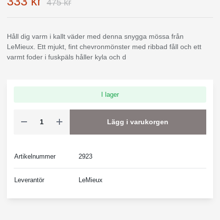
333 kr
475 kr
Håll dig varm i kallt väder med denna snygga mössa från
LeMieux. Ett mjukt, fint chevronmönster med ribbad fåll och ett
varmt foder i fuskpäls håller kyla och d
I lager
Lägg i varukorgen
Artikelnummer
2923
Leverantör
LeMieux