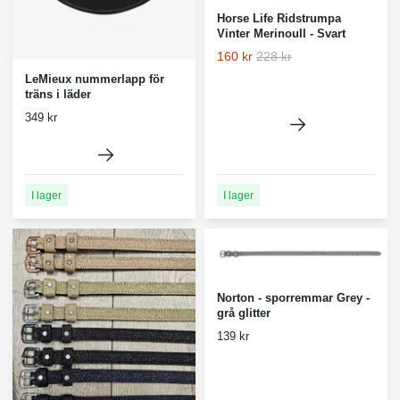
Horse Life Ridstrumpa
Vinter Merinoull - Svart
160 kr
228 kr
LeMieux nummerlapp för
träns i läder
349 kr
I lager
I lager
Norton - sporremmar Grey -
grå glitter
139 kr