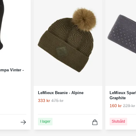
umpa Vinter -
LeMieux Beanie - Alpine
LeMieux Spar
Graphite
333 kr
475 kr
160 kr
229 kr
I lager
Slutsåld