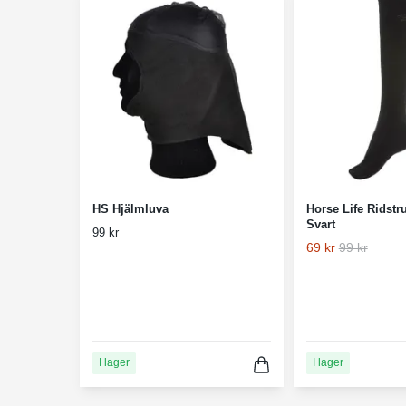
HS Hjälmluva
Horse Life Ridstr
Svart
99 kr
69 kr
99 kr
I lager
I lager