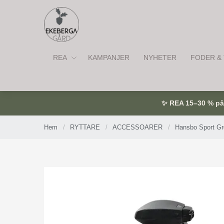
REA
KAMPANJER
NYHETER
FODER & 
✨ REA 15–30 % på u
Hem
/
RYTTARE
/
ACCESSOARER
/
Hansbo Sport Gr