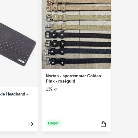
Norton - sporremmar Golden
Pink - roséguld
139 kr
kle Headband -
I lager