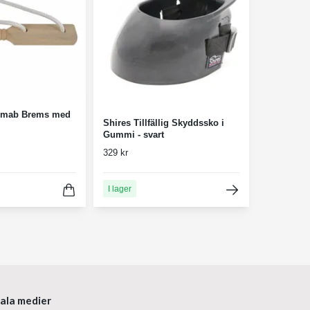
armab Brems med
Shires Tillfällig Skyddssko i
Gummi - svart
329 kr
I lager
iala medier