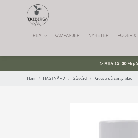
REA
KAMPANJER
NYHETER
FODER & 
✨ REA 15–30 % på u
Hem
/
HÄSTVÅRD
/
Sårvård
/
Kruuse sårspray blue