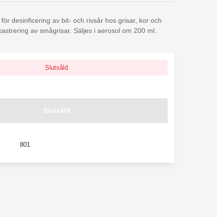
ör desinficering av bit- och rivsår hos grisar, kor och
kastrering av smågrisar. Säljes i aerosol om 200 ml.
Slutsåld
Slutsåld
801