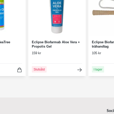
TeaTree
Eclipse Biofarmab Aloe Vera +
Eclipse Biof
Propolis Gel
trähandtag
159 kr
105 kr
Slutsåld
I lager
Soc