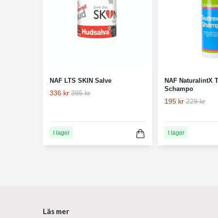
NAF LTS SKIN Salve
NAF NaturalintX 
Schampo
336 kr
395 kr
195 kr
229 kr
I lager
I lager
Läs mer