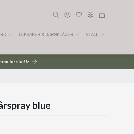
ÅRD
LEKSAKER & BARNKLÄDER
STALL
erna tar slut!✨
årspray blue