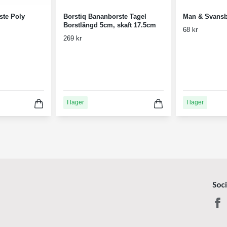
ste Poly
Borstiq Bananborste Tagel
Man & Svansbo
Borstlängd 5cm, skaft 17.5cm
68 kr
269 kr
I lager
I lager
Soc