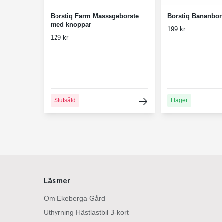
Borstiq Farm Massageborste
Borstiq Bananbor
med knoppar
199 kr
129 kr
Slutsåld
I lager
Läs mer
Om Ekeberga Gård
Uthyrning Hästlastbil B-kort