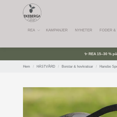
REA
KAMPANJER
NYHETER
FODER & 
✨ REA 15–30 % på u
Hem
/
HÄSTVÅRD
/
Borstar & hovkratsar
/
Hansbo Spo