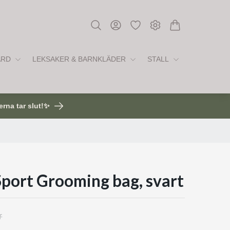
ÅRD
LEKSAKER & BARNKLÄDER
STALL
erna tar slut!✨
port Grooming bag, svart
r