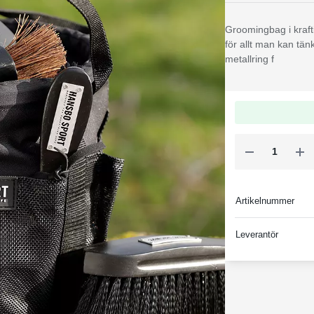
Groomingbag i krafti
för allt man kan tän
metallring f
Artikelnummer
Leverantör