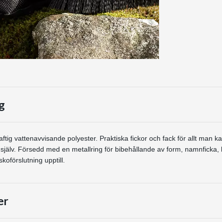
g
ftig vattenavvisande polyester. Praktiska fickor och fack för allt man 
g själv. Försedd med en metallring för bibehållande av form, namnficka, 
koförslutning upptill.
er