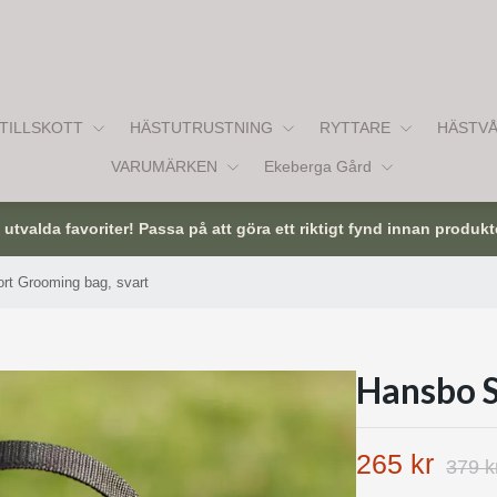
TILLSKOTT
HÄSTUTRUSTNING
RYTTARE
HÄSTV
VARUMÄRKEN
Ekeberga Gård
tvalda favoriter! Passa på att göra ett riktigt fynd innan produkt
rt Grooming bag, svart
Hansbo S
265 kr
379 k