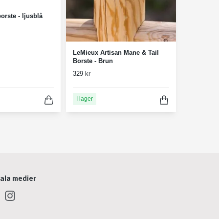
rste - ljusblå
LeMieux Artisan Mane & Tail
Borste - Brun
329 kr
I lager
iala medier