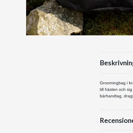
Beskrivnin
Groomingbag i kra
till hästen och si
bärhandtag, drags
Recension