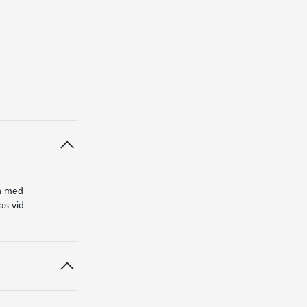
h med
as vid