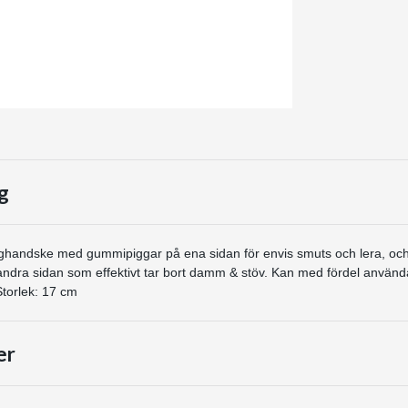
g
ghandske med gummipiggar på ena sidan för envis smuts och lera, oc
andra sidan som effektivt tar bort damm & stöv. Kan med fördel använd
torlek: 17 cm
er