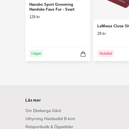
Hansbo Sport Grooming
Handske Faux Fur - Svart
129 kr
LeMieux Close S
29 kr
I lager
Slutsåld
Läs mer
Om Ekeberga Gård
Uthyrning Hästlastbil B-kort
Ridsportbutik & Öppettider