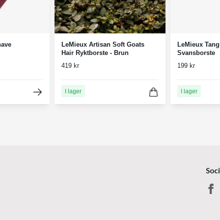
have
LeMieux Artisan Soft Goats
LeMieux Tangl
Hair Ryktborste - Brun
Svansborste
419 kr
199 kr
I lager
I lager
Soc