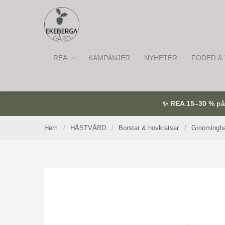
REA
KAMPANJER
NYHETER
FODER & 
✨ REA 15–30 % på u
Hem
/
HÄSTVÅRD
/
Borstar & hovkratsar
/
Groomingha