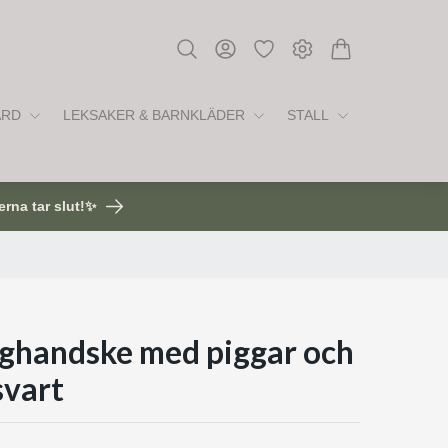
ÅRD
LEKSAKER & BARNKLÄDER
STALL
erna tar slut!✨
ghandske med piggar och
svart