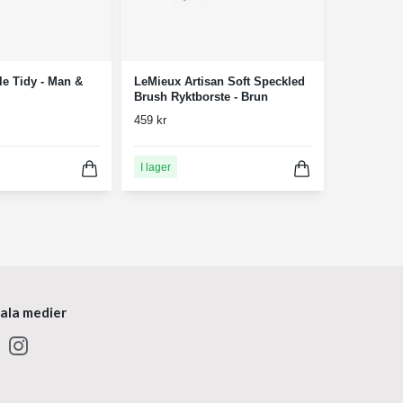
e Tidy - Man &
LeMieux Artisan Soft Speckled
Brush Ryktborste - Brun
459 kr
I lager
iala medier