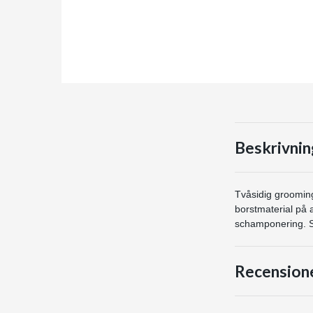
Beskrivnin
Tvåsidig groomin
borstmaterial på 
schamponering. S
Recension