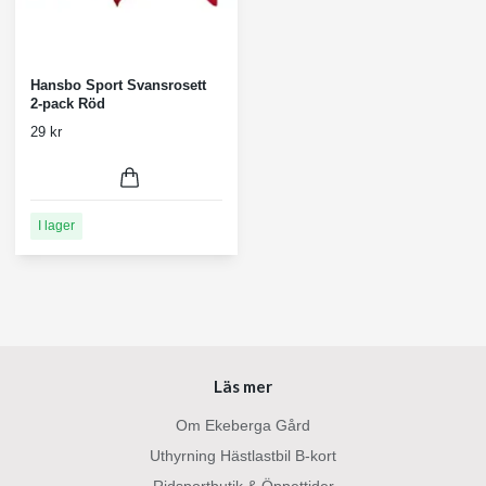
Hansbo Sport Svansrosett
2-pack Röd
29 kr
I lager
Läs mer
Om Ekeberga Gård
Uthyrning Hästlastbil B-kort