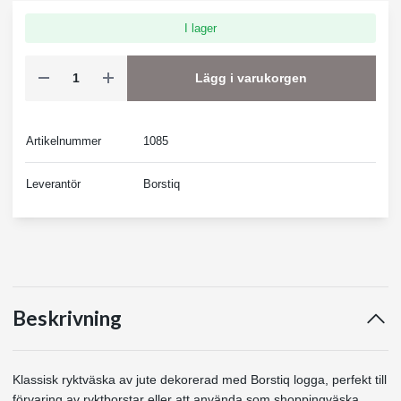
I lager
Lägg i varukorgen
Artikelnummer
1085
Leverantör
Borstiq
Beskrivning
Klassisk ryktväska av jute dekorerad med Borstiq logga, perfekt till
förvaring av ryktborstar eller att använda som shoppingväska.