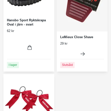
Hansbo Sport Ryktskrapa
Oval i järn - svart
62 kr
LeMieux Close Shave
29 kr
I lager
Slutsåld