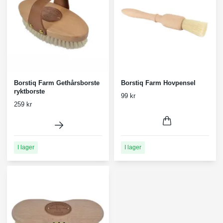
Borstiq Farm Gethårsborste
Borstiq Farm Hovpensel
ryktborste
99 kr
259 kr
I lager
I lager