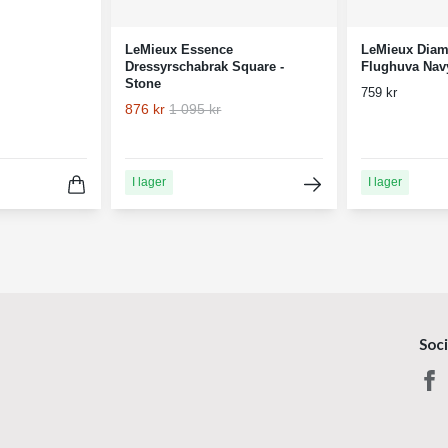
LeMieux Essence
LeMieux Diam
Dressyrschabrak Square -
Flughuva Nav
Stone
759 kr
876 kr
1 095 kr
I lager
I lager
Soc