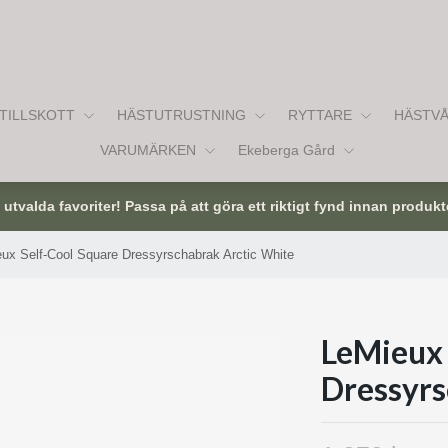
TILLSKOTT
HÄSTUTRUSTNING
RYTTARE
HÄSTV
VARUMÄRKEN
Ekeberga Gård
tvalda favoriter! Passa på att göra ett riktigt fynd innan produkt
ux Self-Cool Square Dressyrschabrak Arctic White
LeMieux 
Dressyrs