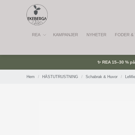
REA
KAMPANJER
NYHETER
FODER & 
✨ REA 15–30 % på u
Hem
/
HÄSTUTRUSTNING
/
Schabrak & Huvor
/
LeMie