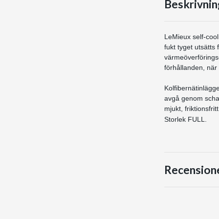
Beskrivnin
LeMieux self-cool 
fukt tyget utsätts
värmeöverföringse
förhållanden, när
Kolfibernätinlägg
avgå genom schab
mjukt, friktionsfr
Storlek FULL.
Recension