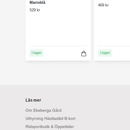
Marinblå
469 kr
529 kr
I lager
I lager
Läs mer
Om Ekeberga Gård
Uthyrning Hästlastbil B-kort
Ridsportbutik & Öppettider