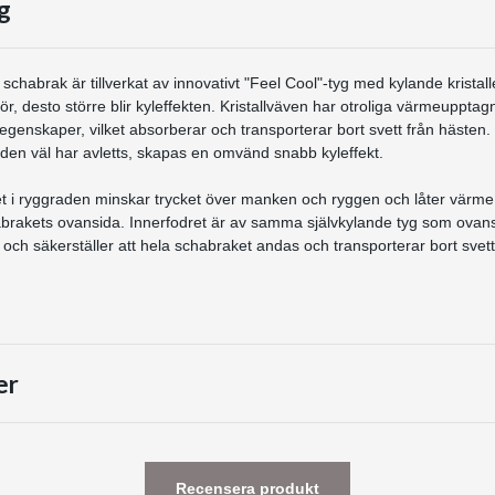
g
schabrak är tillverkat av innovativt "Feel Cool"-tyg med kylande kristal
 för, desto större blir kyleffekten. Kristallväven har otroliga värmeuppta
genskaper, vilket absorberar och transporterar bort svett från hästen
 den väl har avletts, skapas en omvänd snabb kyleffekt.
et i ryggraden minskar trycket över manken och ryggen och låter värme
rakets ovansida. Innerfodret är av samma självkylande tyg som ovansi
itt och säkerställer att hela schabraket andas och transporterar bort sv
er
Recensera produkt