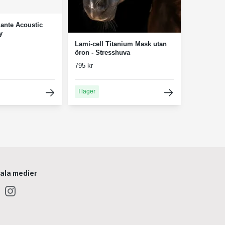
ante Acoustic
y
Lami-cell Titanium Mask utan
öron - Stresshuva
795 kr
I lager
iala medier