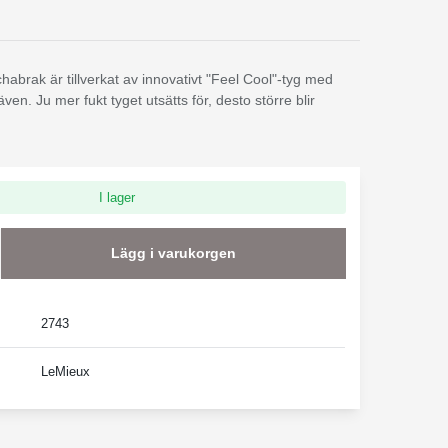
habrak är tillverkat av innovativt "Feel Cool"-tyg med
väven. Ju mer fukt tyget utsätts för, desto större blir
I lager
Lägg i varukorgen
2743
LeMieux