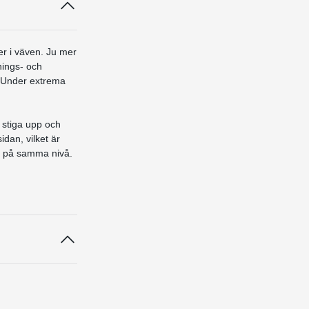
ler i väven. Ju mer
gnings- och
. Under extrema
 stiga upp och
dan, vilket är
ett på samma nivå.