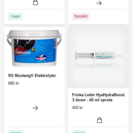
I lager
Slutsåld
RS Mustang® Elektrolyter
895 kr
Friska Leder HyaHydraBoost
3 doser - 60 ml spruta
450 kr