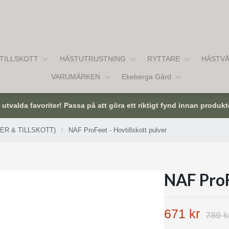
TILLSKOTT
HÄSTUTRUSTNING
RYTTARE
HÄSTV
VARUMÄRKEN
Ekeberga Gård
tvalda favoriter! Passa på att göra ett riktigt fynd innan produkt
ER & TILLSKOTT)
/
NAF ProFeet - Hovtillskott pulver
NAF ProF
671 kr
789 k