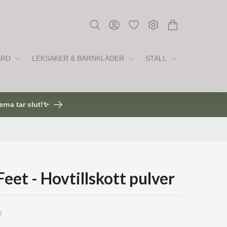
ÅRD
LEKSAKER & BARNKLÄDER
STALL
erna tar slut!✨
eet - Hovtillskott pulver
r