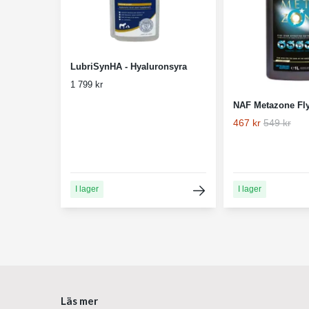
LubriSynHA - Hyaluronsyra
1 799 kr
NAF Metazone Fl
467 kr
549 kr
I lager
I lager
Läs mer