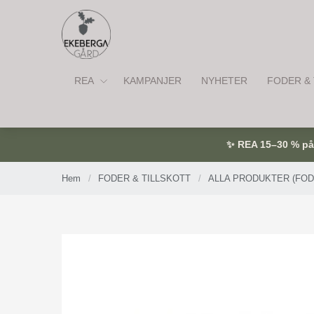
REA
KAMPANJER
NYHETER
FODER & 
✨ REA 15–30 % på u
Hem
/
FODER & TILLSKOTT
/
ALLA PRODUKTER (FOD