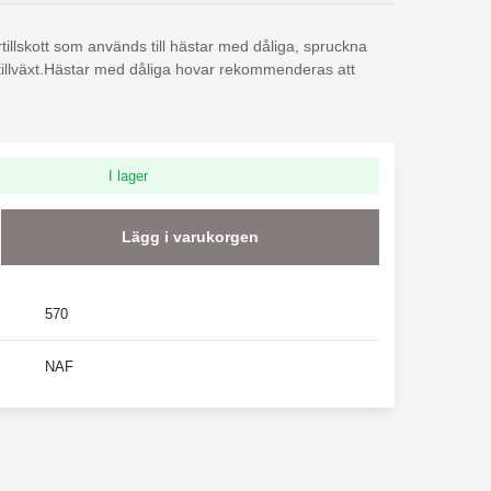
rtillskott som används till hästar med dåliga, spruckna
tillväxt.Hästar med dåliga hovar rekommenderas att
I lager
Lägg i varukorgen
570
NAF