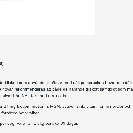
g
dertillskott som används till hästar med dåliga, spruckna hovar och dålig 
a hovar rekommenderas att både ge närande tillskott samtidigt som m
 pulver från NAF tar hand om insidan.
er 24 mg biotion, metionin, MSM, svavel, zink, vitaminer, mineraler och
t förbättra hovkvaliten.
 per dag, varar en 1,3kg burk ca 39 dagar.