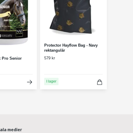
Protector Hayflow Bag - Navy
rektangulär
579 kr
 Pro Senior
I lager
iala medier