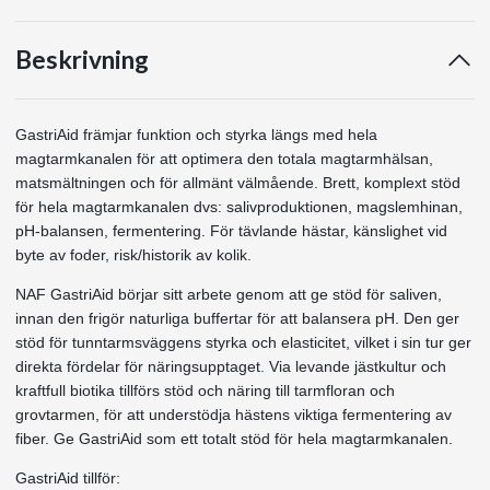
Beskrivning
GastriAid främjar funktion och styrka längs med hela
magtarmkanalen för att optimera den totala magtarmhälsan,
matsmältningen och för allmänt välmående. Brett, komplext stöd
för hela magtarmkanalen dvs: salivproduktionen, magslemhinan,
pH-balansen, fermentering. För tävlande hästar, känslighet vid
byte av foder, risk/historik av kolik.
NAF GastriAid börjar sitt arbete genom att ge stöd för saliven,
innan den frigör naturliga buffertar för att balansera pH. Den ger
stöd för tunntarmsväggens styrka och elasticitet, vilket i sin tur ger
direkta fördelar för näringsupptaget. Via levande jästkultur och
kraftfull biotika tillförs stöd och näring till tarmfloran och
grovtarmen, för att understödja hästens viktiga fermentering av
fiber. Ge GastriAid som ett totalt stöd för hela magtarmkanalen.
GastriAid tillför: