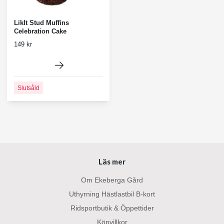
LikIt Stud Muffins
Celebration Cake
149 kr
Slutsåld
Läs mer
Om Ekeberga Gård
Uthyrning Hästlastbil B-kort
Ridsportbutik & Öppettider
Köpvillkor