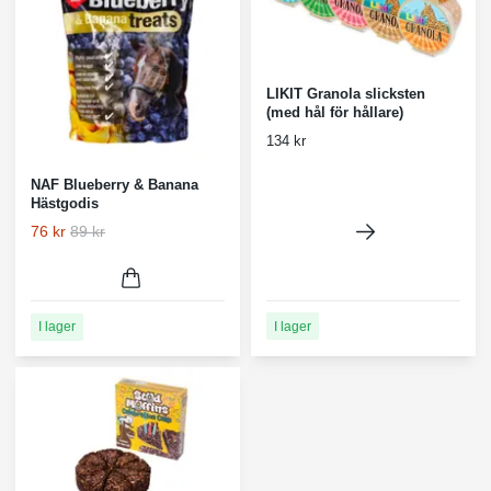
LIKIT Granola slicksten
(med hål för hållare)
134 kr
NAF Blueberry & Banana
Hästgodis
76 kr
89 kr
I lager
I lager