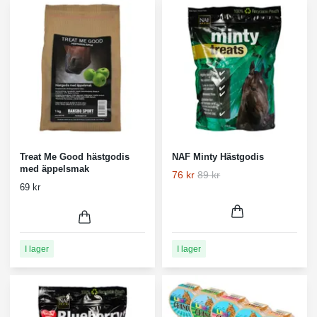
Treat Me Good hästgodis
NAF Minty Hästgodis
med äppelsmak
76 kr
89 kr
69 kr
I lager
I lager