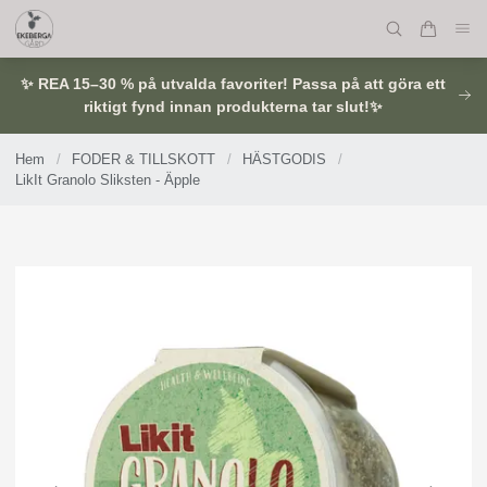
✨ REA 15–30 % på utvalda favoriter! Passa på att göra ett
riktigt fynd innan produkterna tar slut!✨
Hem
/
FODER & TILLSKOTT
/
HÄSTGODIS
/
LikIt Granolo Sliksten - Äpple