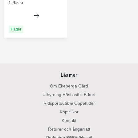
1 795 kr
I lager
Läs mer
Om Ekeberga Gård
Uthyrning Hästlastbil B-kort
Ridsportbutik & Öppettider
Köpvillkor
Kontakt
Returer och ångerrätt
Parkering Bil/Båt/Husbil