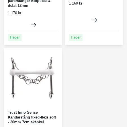
parerstänger Elliptical 3-
1 169 kr
delat 12mm
1 170 kr
I lager
I lager
Trust Inno Sense
Kandarstång fixed-flexi soft
- 20mm 7cm skänkel