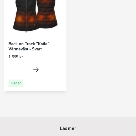
Back on Track "Katla"
Värmeväst - Svart
1 595 kr
I lager
Läs mer