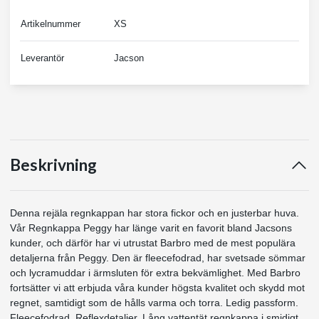
Artikelnummer
XS
Leverantör
Jacson
Beskrivning
Denna rejäla regnkappan har stora fickor och en justerbar huva.
Vår Regnkappa Peggy har länge varit en favorit bland Jacsons
kunder, och därför har vi utrustat Barbro med de mest populära
detaljerna från Peggy. Den är fleecefodrad, har svetsade sömmar
och lycramuddar i ärmsluten för extra bekvämlighet. Med Barbro
fortsätter vi att erbjuda våra kunder högsta kvalitet och skydd mot
regnet, samtidigt som de hålls varma och torra. Ledig passform.
Fleecefodrad. Reflexdetaljer. Lång vattentät regnkappa i smidigt