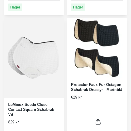
I lager
I lager
Protector Faux Fur Octagon
Schabrak Dressyr - Marinblå
629 kr
LeMieux Suede Close
Contact Square Schabrak -
Vit
829 kr