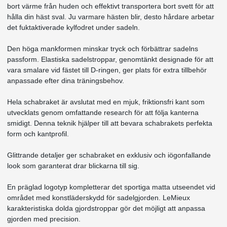
bort värme från huden och effektivt transportera bort svett för att
hålla din häst sval. Ju varmare hästen blir, desto hårdare arbetar
det fuktaktiverade kylfodret under sadeln.
Den höga mankformen minskar tryck och förbättrar sadelns
passform. Elastiska sadelstroppar, genomtänkt designade för att
vara smalare vid fästet till D-ringen, ger plats för extra tillbehör
anpassade efter dina träningsbehov.
Hela schabraket är avslutat med en mjuk, friktionsfri kant som
utvecklats genom omfattande research för att följa kanterna
smidigt. Denna teknik hjälper till att bevara schabrakets perfekta
form och kantprofil.
Glittrande detaljer ger schabraket en exklusiv och iögonfallande
look som garanterat drar blickarna till sig.
En präglad logotyp kompletterar det sportiga matta utseendet vid
området med konstläderskydd för sadelgjorden. LeMieux
karakteristiska dolda gjordstroppar gör det möjligt att anpassa
gjorden med precision.