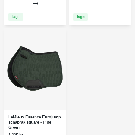
I lager
I lager
LeMieux Essence Eurojump
schabrak square - Pine
Green